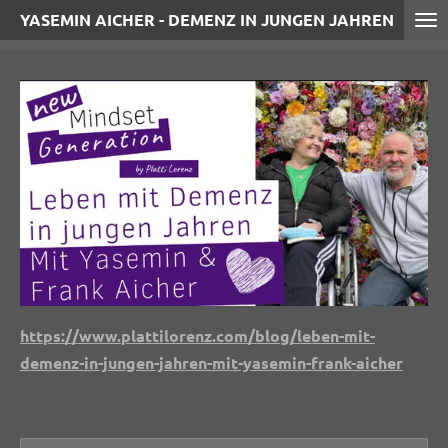
YASEMIN AICHER - DEMENZ IN JUNGEN JAHREN
Zum
Hauptinhalt
springen
https://www.plattilorenz.com/blog/leben-mit-
demenz-in-jungen-jahren-mit-yasemin-frank-aicher